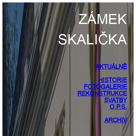
Přeskočit
na
ZÁMEK
obsah
SKALIČKA
AKTUÁLNĚ
HISTORIE
FOTOGALERIE
REKONSTRUKC
E
SVATBY
O.P.S.
ARCHIV