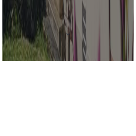
↓
Vítejte na stránkách Zámku Skalička
Zámek Skalička je zapsán v Ústředním seznamu
kulturních památek ČR jako doklad drobného,
pozdně barokního, venkovského sídla šlechty. V
posledních dvaceti letech prošel náročnou
rekonstrukcí, provedenou v souladu se zásadami
památkové péče, a to způsobem oceňovaným
pracovníky památkového dozoru. Jeho obnova si