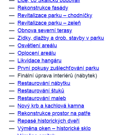
—
Lidé, co Skaličku budovali
—
Rekonstrukce fasády
—
Revitalizace parku – chodníčky
—
Revitalizace parku – zeleň
—
Obnova severní terasy
—
Zídky, dlažby a drob. stavby v parku
—
Osvětlení areálu
—
Oplocení areálu
—
Likvidace hangáru
—
První pokusy zušlechťování parku
— Finální úprava interiérů (nábytek)
—
Restaurování nábytku
—
Restaurování štuků
—
Restaurování maleb
—
Nový krb a kachlová kamna
—
Rekonstrukce prostor na patře
—
Repasé historických dveří
—
Výměna oken – historické sklo