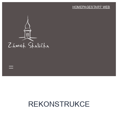
Přeskočit
HOMEPAGE
STARÝ WEB
na
obsah
REKONSTRUKCE