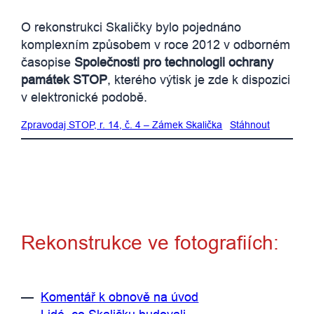
O rekonstrukci Skaličky bylo pojednáno
komplexním způsobem v roce 2012 v odborném
časopise
Společnosti pro technologii ochrany
památek STOP
, kterého výtisk je zde k dispozici
v elektronické podobě.
Zpravodaj STOP, r. 14, č. 4 – Zámek Skalička
Stáhnout
Rekonstrukce ve fotografiích:
—
Komentář k obnově na úvod