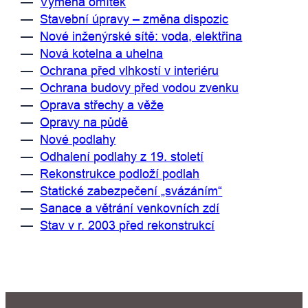
—
Výměna omítek
—
Stavební úpravy – změna dispozic
—
Nové inženýrské sítě: voda, elektřina
—
Nová kotelna a uhelna
—
Ochrana před vlhkostí v interiéru
—
Ochrana budovy před vodou zvenku
—
Oprava střechy a věže
—
Opravy na půdě
—
Nové podlahy
—
Odhalení podlahy z 19. století
—
Rekonstrukce podloží podlah
—
Statické zabezpečení „svázáním“
—
Sanace a větrání venkovních zdí
—
Stav v r. 2003 před rekonstrukcí