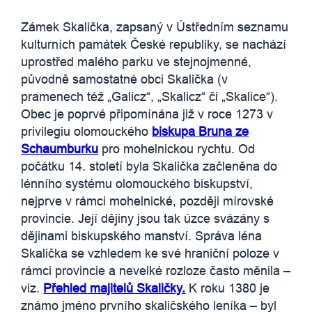
Zámek Skalička, zapsaný v Ústředním seznamu
kulturních památek České republiky, se nachází
uprostřed malého parku ve stejnojmenné,
původně samostatné obci Skalička (v
pramenech též „Galicz“, „Skalicz“ či „Skalice“).
Obec je poprvé připomínána již v roce 1273 v
privilegiu olomouckého
biskupa Bruna ze
Schaumburku
pro mohelnickou rychtu. Od
počátku 14. století byla Skalička začleněna do
lénního systému olomouckého biskupství,
nejprve v rámci mohelnické, později mírovské
provincie. Její dějiny jsou tak úzce svázány s
dějinami biskupského manství. Správa léna
Skalička se vzhledem ke své hraniční poloze v
rámci provincie a nevelké rozloze často měnila –
viz.
Přehled majitelů Skaličky.
K roku 1380 je
známo jméno prvního skaličského leníka – byl