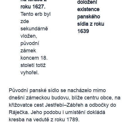
doložení
roku 1627.
existence
Tento erb byl
panského
zde
sídla z roku
sekundárně
1639
vložen,
původní
zámek
koncem 18.
století totiž
vyhořel.
Původní panské sídlo se nacházelo mimo
dnešní zámeckou budovu, blíže centru obce, na
křižovatce cest Jestřebí–Zábřeh a odbočky do
Ráječka. Jeho podobu i umístění dokládá
kresba na vedutě z roku 1789.