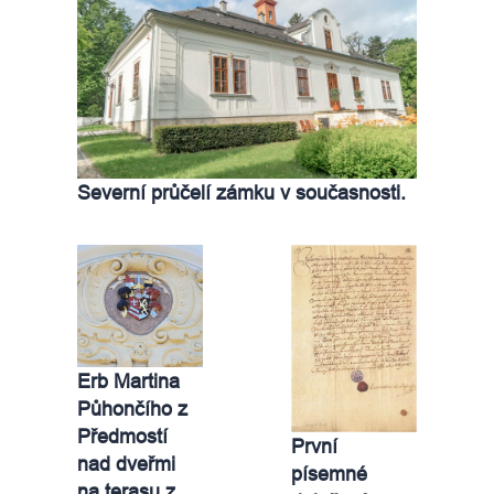
Severní průčelí zámku v současnosti.
Erb Martina
Půhončího z
Předmostí
První
nad dveřmi
písemné
na terasu z