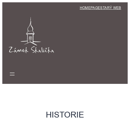
Přeskočit
HOMEPAGE
STARÝ WEB
na
obsah
HISTORIE