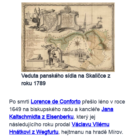
Veduta panského sídla na Skaličce z
roku 1789
Po smrti
Lorence de Conforto
přešlo léno v roce
1649 na biskupského radu a kancléře
Jana
Kaltschmidta z Eisenberku
, který jej
následujícího roku prodal
Václavu Vilému
Hnátkovi z Wegfurtu
, hejtmanu na hradě Mírov.