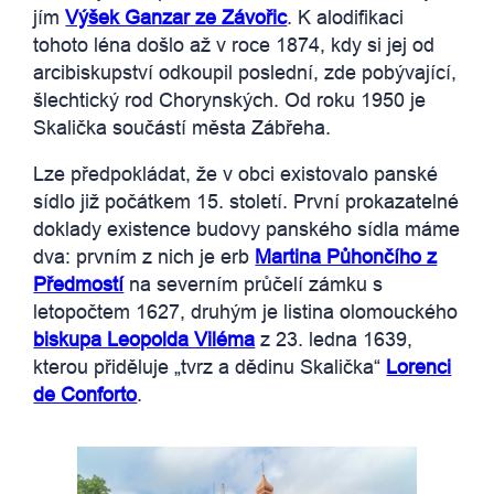
jím
Výšek Ganzar ze Závořic
. K alodifikaci
tohoto léna došlo až v roce 1874, kdy si jej od
arcibiskupství odkoupil poslední, zde pobývající,
šlechtický rod Chorynských. Od roku 1950 je
Skalička součástí města Zábřeha.
Lze předpokládat, že v obci existovalo panské
sídlo již počátkem 15. století. První prokazatelné
doklady existence budovy panského sídla máme
dva: prvním z nich je erb
Martina Půhončího z
Předmostí
na severním průčelí zámku s
letopočtem 1627, druhým je listina olomouckého
biskupa Leopolda Viléma
z 23. ledna 1639,
kterou přiděluje „tvrz a dědinu Skalička“
Lorenci
de Conforto
.