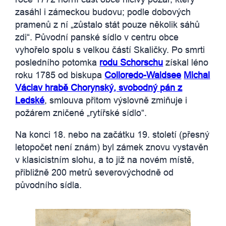
zasáhl i zámeckou budovu; podle dobových
pramenů z ní „zůstalo stát pouze několik sáhů
zdi“. Původní panské sídlo v centru obce
vyhořelo spolu s velkou částí Skaličky. Po smrti
posledního potomka
rodu Schorschu
získal léno
roku 1785 od biskupa
Colloredo-Waldsee
Michal
Václav hrabě Chorynský, svobodný pán z
Ledské
, smlouva přitom výslovně zmiňuje i
požárem zničené „rytířské sídlo“.
Na konci 18. nebo na začátku 19. století (přesný
letopočet není znám) byl zámek znovu vystavěn
v klasicistním slohu, a to již na novém místě,
přibližně 200 metrů severovýchodně od
původního sídla.