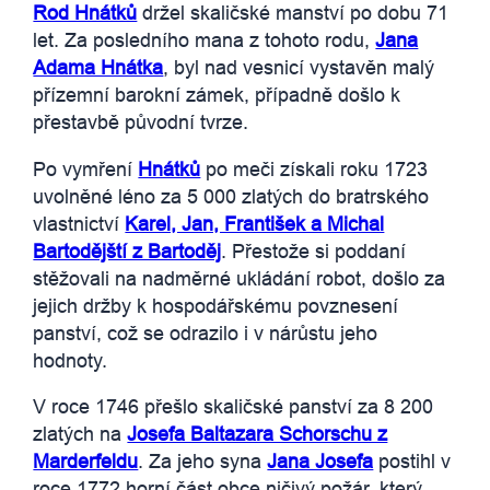
Rod Hnátků
držel skaličské manství po dobu 71
let. Za posledního mana z tohoto rodu,
Jana
Adama Hnátka
, byl nad vesnicí vystavěn malý
přízemní barokní zámek, případně došlo k
přestavbě původní tvrze.
Po vymření
Hnátků
po meči získali roku 1723
uvolněné léno za 5 000 zlatých do bratrského
vlastnictví
Karel, Jan, František a Michal
Bartodějští z Bartoděj
. Přestože si poddaní
stěžovali na nadměrné ukládání robot, došlo za
jejich držby k hospodářskému povznesení
panství, což se odrazilo i v nárůstu jeho
hodnoty.
V roce 1746 přešlo skaličské panství za 8 200
zlatých na
Josefa Baltazara Schorschu z
Marderfeldu
. Za jeho syna
Jana Josefa
postihl v
roce 1772 horní část obce ničivý požár, který