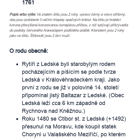
1761
Popis erbu výše:
Ve zlatém štítu jsou 2 rohy, vpravo černý a vlevo stříbrný,
oba jsou ozdobené 3 račími klepety opačných tinktur. Na štítu je hraběcí
koruna převýšená korunovanou turnajskou přilbou, z níž splývají přikrývadla
do podoby červeného hranostajem podšitého pláště. Klenotem jsou 2 rohy
jako ve štítu. Štítonoši jsou 2 diví muži
.
O rodu obecně:
Rytíři z Ledské byli starobylým rodem
pocházejícím a píšícím se podle tvrze
Ledská v Královéhradeckém kraji. Jako
první z rodu se již v polovině 14. století
připomínal jistý Baltazar z Ledské. (Obec
Ledská leží cca 6 km západně od
Rychnova nad Kněžnou.)
Roku 1480 se Ctibor st. z Ledské (+1492)
přesunul na Moravu, kde koupil statek
Choryni u Valašského Meziříčí, po kterém