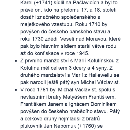
Karel (+1741) sídlil na Pačlavicích a byl to
právě on, kdo na přelomu 17. a 18. století
dosáhl značného společenského a
majetkového vzestupu. Roku 1710 byl
povýšen do českého panského stavu a
roku 1730 zdědil Veselí nad Moravou, které
pak bylo hlavním sídlem starší větve rodu
až do konfiskace v roce 1945.
Z prvního manželství s Marií Kotulínskou z
Kotulína měl celkem 3 dcery a 4 syny. Z
druhého manželství s Marií z Halleweilu se
pak narodil ještě pátý syn Michal Václav st.
V roce 1761 byl Michal Václav st. spolu s
nevlastními bratry Matyášem Františkem,
Františkem Janem a Ignácem Dominikem
povýšen do českého hraběcího stavu. Pátý
a celkově druhý nejmladší z bratrů
plukovník Jan Nepomuk (+1760) se