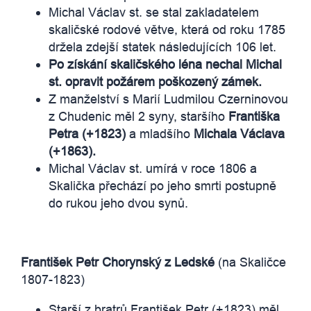
Michal Václav st. se stal zakladatelem
skaličské rodové větve, která od roku 1785
držela zdejší statek následujících 106 let.
Po získání skaličského léna nechal Michal
st. opravit požárem poškozený zámek.
Z manželství s Marií Ludmilou Czerninovou
z Chudenic měl 2 syny, staršího
Františka
Petra (+1823)
a mladšího
Michala Václava
(+1863).
Michal Václav st. umírá v roce 1806 a
Skalička přechází po jeho smrti postupně
do rukou jeho dvou synů.
František Petr Chorynský z Ledské
(na Skaličce
1807-1823)
Starší z bratrů František Petr (+1823) měl