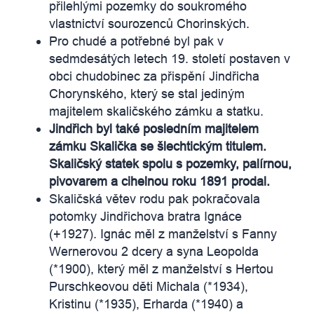
přilehlými pozemky do soukromého
vlastnictví sourozenců Chorinských.
Pro chudé a potřebné byl pak v
sedmdesátých letech 19. století postaven v
obci chudobinec za přispění Jindřicha
Chorynského, který se stal jediným
majitelem skaličského zámku a statku.
Jindřich byl také posledním majitelem
zámku Skalička se šlechtickým titulem.
Skaličský statek spolu s pozemky, palírnou,
pivovarem a cihelnou roku 1891 prodal.
Skaličská větev rodu pak pokračovala
potomky Jindřichova bratra Ignáce
(+1927). Ignác měl z manželství s Fanny
Wernerovou 2 dcery a syna Leopolda
(*1900), který měl z manželství s Hertou
Purschkeovou děti Michala (*1934),
Kristinu (*1935), Erharda (*1940) a