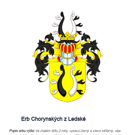
Erb Chorynských z Ledské
Popis erbu výše:
Ve zlatém štítu 2 rohy, vpravo černý a vlevo stříbrný, oba