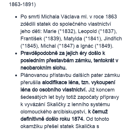
1863-1891)
Po smrti Michala Václava ml. v roce 1863
zdědili statek do společného vlastnictví
jeho děti: Marie (*1832), Leopold (*1837),
František (*1839), Matylda (*1841), Jindřich
(*1845), Michal (*1847) a Ignác (*1849).
Pravděpodobně za jejich éry došlo k
posledním přestavbám zámku, tentokrát v
neobarokním slohu.
Plánovanou přístavbu dalších pater zámku
přerušila
alodifikace léna, tzn. vykoupení
léna do osobního vlastnictví.
Již koncem
šedesátých let byly totiž započaty přípravy
k vyvázání Skaličky z lenního systému
olomouckého arcibiskupství,
k čemuž
definitivně došlo roku 1874.
Od tohoto
okamžiku přešel statek Skalička s