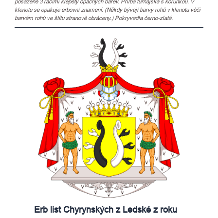
posázené 3 račími klepety opačných barev. Přilba turnajská s korunkou. V
klenotu se opakuje erbovní znamení. (Někdy bývají barvy rohů v klenotu vůči
barvám rohů ve štítu stranově obráceny.) Pokryvadla černo-zlatá.
Erb list Chyrynských z Ledské z roku