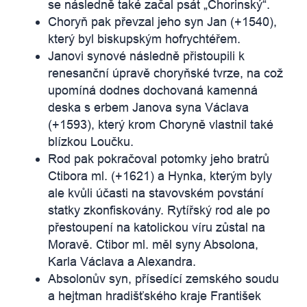
se následně také začal psát „Chorinský“.
Choryň pak převzal jeho syn Jan (+1540),
který byl biskupským hofrychtéřem.
Janovi synové následně přistoupili k
renesanční úpravě choryňské tvrze, na což
upomíná dodnes dochovaná kamenná
deska s erbem Janova syna Václava
(+1593), který krom Choryně vlastnil také
blízkou Loučku.
Rod pak pokračoval potomky jeho bratrů
Ctibora ml. (+1621) a Hynka, kterým byly
ale kvůli účasti na stavovském povstání
statky zkonfiskovány. Rytířský rod ale po
přestoupení na katolickou víru zůstal na
Moravě. Ctibor ml. měl syny Absolona,
Karla Václava a Alexandra.
Absolonův syn, přísedící zemského soudu
a hejtman hradišťského kraje František