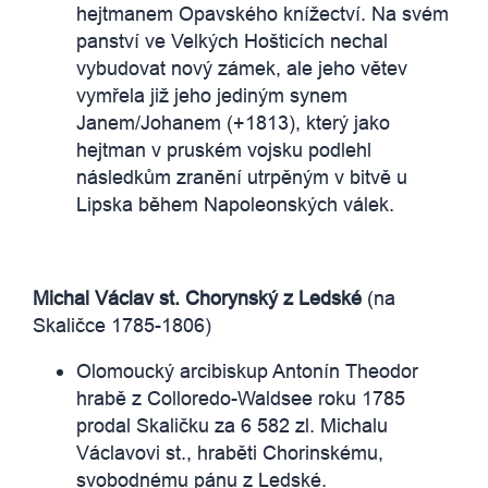
hejtmanem Opavského knížectví. Na svém
panství ve Velkých Hošticích nechal
vybudovat nový zámek, ale jeho větev
vymřela již jeho jediným synem
Janem/Johanem (+1813), který jako
hejtman v pruském vojsku podlehl
následkům zranění utrpěným v bitvě u
Lipska během Napoleonských válek.
Michal Václav st. Chorynský z Ledské
(na
Skaličce 1785-1806)
Olomoucký arcibiskup Antonín Theodor
hrabě z Colloredo-Waldsee roku 1785
prodal Skaličku za 6 582 zl. Michalu
Václavovi st., hraběti Chorinskému,
svobodnému pánu z Ledské.