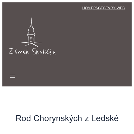
Přeskočit
HOMEPAGE
STARÝ WEB
na
obsah
Rod Chorynských z Ledské