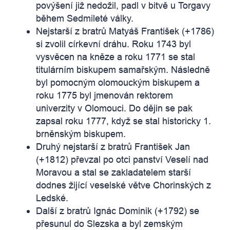
povýšení již nedožil, padl v bitvě u Torgavy
během Sedmileté války.
Nejstarší z bratrů Matyáš František (+1786)
si zvolil církevní dráhu. Roku 1743 byl
vysvěcen na kněze a roku 1771 se stal
titulárním biskupem samařským. Následně
byl pomocným olomouckým biskupem a
roku 1775 byl jmenován rektorem
univerzity v Olomouci. Do dějin se pak
zapsal roku 1777, když se stal historicky 1.
brněnským biskupem.
Druhý nejstarší z bratrů František Jan
(+1812) převzal po otci panství Veselí nad
Moravou a stal se zakladatelem starší
dodnes žijící veselské větve Chorinských z
Ledské.
Další z bratrů Ignác Dominik (+1792) se
přesunul do Slezska a byl zemským