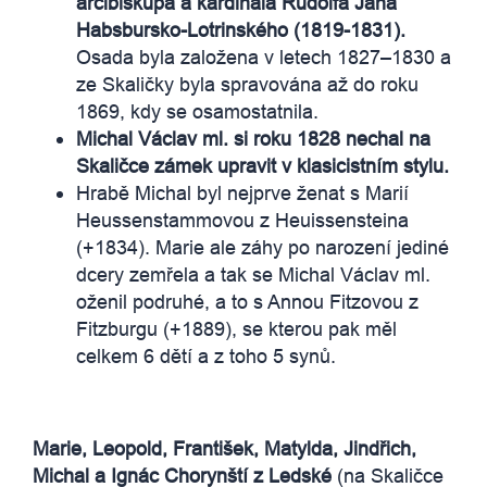
arcibiskupa a kardinála Rudolfa Jana
Habsbursko-Lotrinského (1819-1831).
Osada byla založena v letech 1827–1830 a
ze Skaličky byla spravována až do roku
1869, kdy se osamostatnila.
Michal Václav ml. si roku 1828 nechal na
Skaličce zámek upravit v klasicistním stylu.
Hrabě Michal byl nejprve ženat s Marií
Heussenstammovou z Heuissensteina
(+1834). Marie ale záhy po narození jediné
dcery zemřela a tak se Michal Václav ml.
oženil podruhé, a to s Annou Fitzovou z
Fitzburgu (+1889), se kterou pak měl
celkem 6 dětí a z toho 5 synů.
Marie, Leopold, František, Matylda, Jindřich,
Michal a Ignác Chorynští z Ledské
(na Skaličce