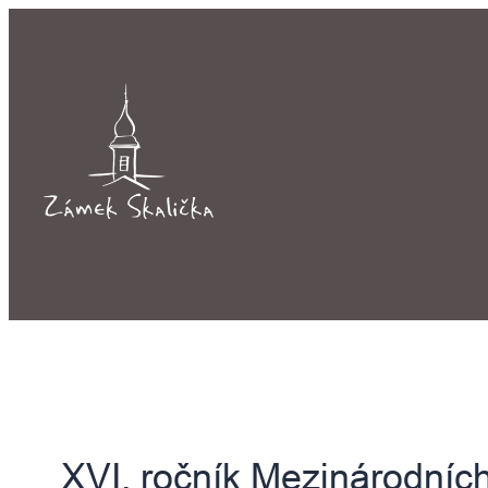
Přeskočit
na
obsah
XVI. ročník Mezinárodních