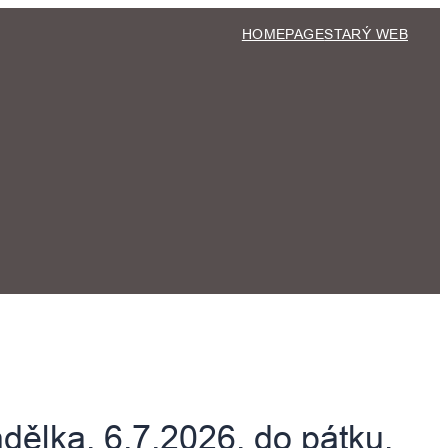
HOMEPAGE
STARÝ WEB
dělka, 6.7.2026, do pátku,