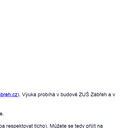
breh.cz
). Výuka probíhá v budově ZUŠ Zábřeh a v
e.
ba respektovat ticho). Můžete se tedy přijít na