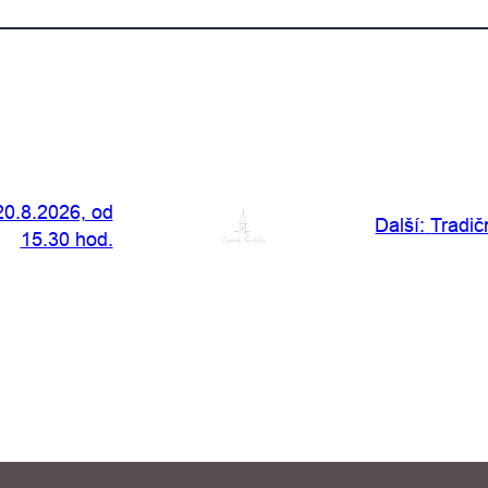
20.8.2026, od
Další:
Tradič
15.30 hod.