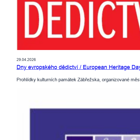
29.04.2026
Dny evropského dědictví / European Heritage Da
Prohlídky kulturních památek Zábřežska, organizované mě