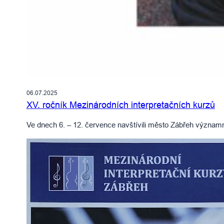
06.07.2025
XV. ročník Mezinárodních interpretačních kurzů
Ve dnech 6. – 12. července navštívili město Zábřeh významn