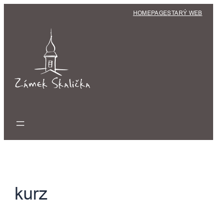
Přeskočit
HOMEPAGE
STARÝ WEB
na
obsah
kurz