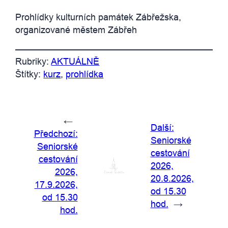
Prohlídky kulturních památek Zábřežska,
organizované městem Zábřeh
Rubriky:
AKTUÁLNĚ
Štítky:
kurz
, 
prohlídka
←
Další:
Předchozí:
Seniorské
Seniorské
cestování
cestování
2026,
2026,
20.8.2026,
17.9.2026,
od 15.30
od 15.30
hod.
→
hod.