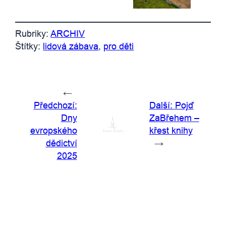
Rubriky:
ARCHIV
Štítky:
lidová zábava
, 
pro děti
←
Předchozí:
Další:
Pojď
Dny
ZaBřehem –
evropského
křest knihy
dědictví
→
2025