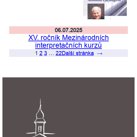
06.07.2025
XV. ročník Mezinárodních
interpretačních kurzů
1
2
3
…
22
Další stránka
→