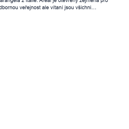
arangela z Itálie. Areál je otevřený zejména pro
dbornou veřejnost ale vítaní jsou všichni…