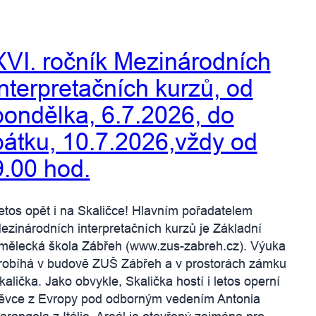
XVI. ročník Mezinárodních
interpretačních kurzů, od
pondělka, 6.7.2026, do
pátku, 10.7.2026,vždy od
9.00 hod.
etos opět i na Skaličce! Hlavním pořadatelem
ezinárodních interpretačních kurzů je Základní
mělecká škola Zábřeh (www.zus-zabreh.cz). Výuka
robíhá v budově ZUŠ Zábřeh a v prostorách zámku
kalička. Jako obvykle, Skalička hostí i letos operní
ěvce z Evropy pod odborným vedením Antonia