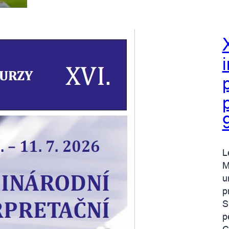
L
M
u
p
S
p