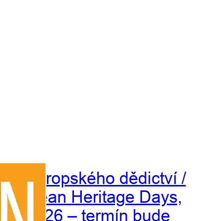
Dny evropského dědictví /
European Heritage Days,
září 2026 – termín bude