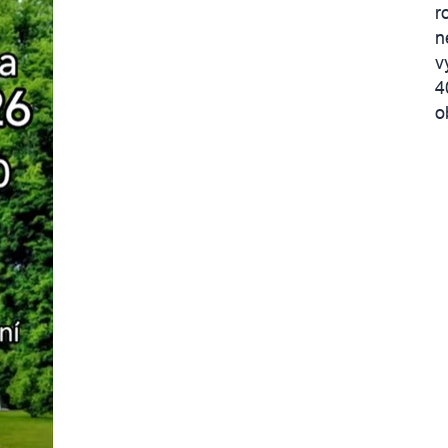
r
n
v
4
o