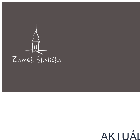
Přeskočit
na
obsah
AKTUÁ