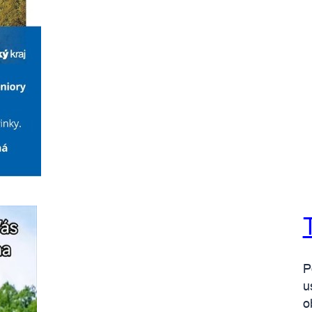
P
u
o